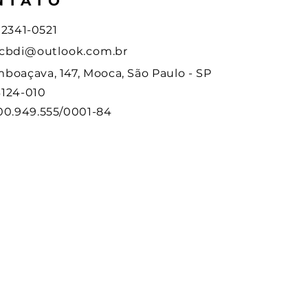
NTATO
1) 2341-0521
cbdi@outlook.com.br
boaçava, 147, Mooca, São Paulo - SP
124-010
00.949.555/0001-84