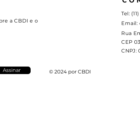
CO
Tel: (1
bre a CBDI e o
Email:
Rua Em
CEP 03
CNPJ: 
Assinar
© 2024 por CBDI