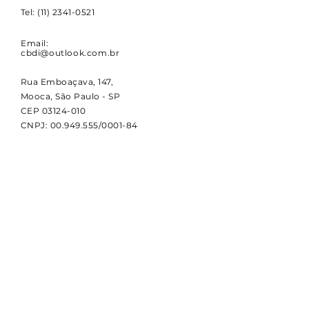
Tel:
(11) 2341-0521
Email:
cbdi@outlook.com.br
Rua Emboaçava, 147,
Mooca, São Paulo - SP
CEP
03124-010
CNPJ:
00.949.555
/0001-84
NOVIDADES
Receba notícias e atualizações
sobre a CBDI e o esporte
paralímpico.
Email