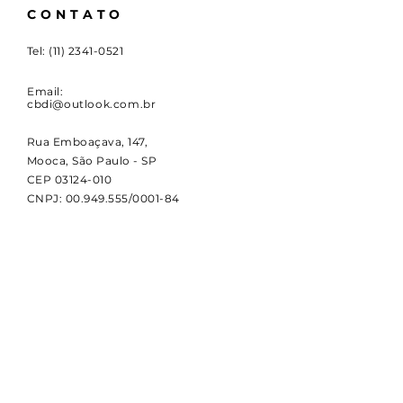
CONTATO
Tel:
(11) 2341-0521
Email:
cbdi@outlook.com.br
Rua Emboaçava, 147,
Mooca, São Paulo - SP
CEP
03124-010
CNPJ:
00.949.555
/0001-84
NOVIDADES
Receba notícias e atualizações
sobre a CBDI e o esporte
paralímpico.