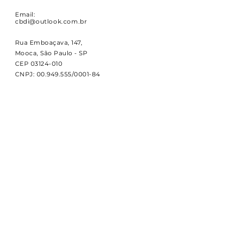
Email:
cbdi@outlook.com.br
Rua Emboaçava, 147,
Mooca, São Paulo - SP
CEP
03124-010
CNPJ:
00.949.555
/0001-84
NOVIDADES
Receba notícias e atualizações
sobre a CBDI e o esporte
paralímpico.
Email
Assinar