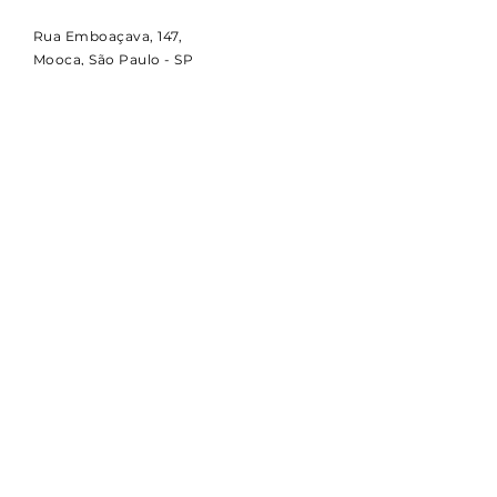
Rua Emboaçava, 147,
Mooca, São Paulo - SP
CEP
03124-010
CNPJ:
00.949.555
/0001-84
NOVIDADES
Receba notícias e atualizações
sobre a CBDI e o esporte
paralímpico.
Email
Assinar