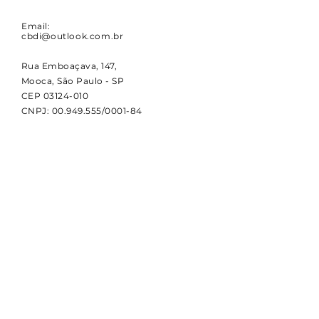
Email:
cbdi@outlook.com.br
Rua Emboaçava, 147,
Mooca, São Paulo - SP
CEP
03124-010
CNPJ:
00.949.555
/0001-84
NOVIDADES
Receba notícias e atualizações
sobre a CBDI e o esporte
paralímpico.
Email
Assinar