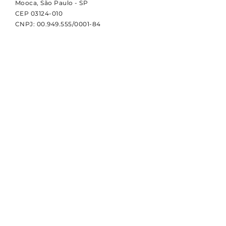
Mooca, São Paulo - SP
CEP
03124-010
CNPJ:
00.949.555
/0001-84
NOVIDADES
Receba notícias e atualizações
sobre a CBDI e o esporte
paralímpico.
Email
Assinar
© 2024 por CBDI