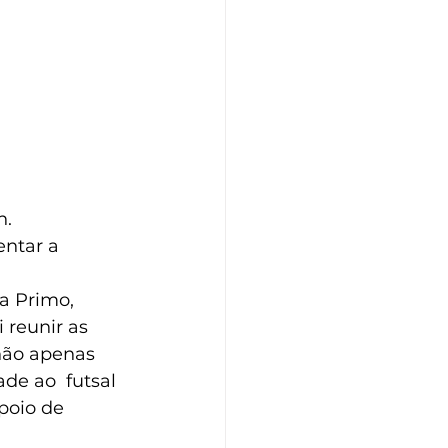
n.
ntar a 
a Primo, 
 reunir as 
não apenas 
de ao  futsal 
poio de 