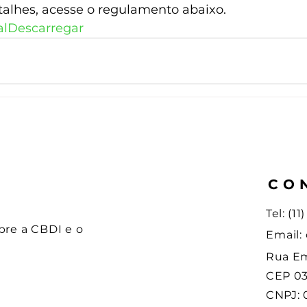
alhes, acesse o regulamento abaixo.   
al
Descarregar
CO
Tel: (1
bre a CBDI e o
Email:
Rua Em
CEP 03
CNPJ: 