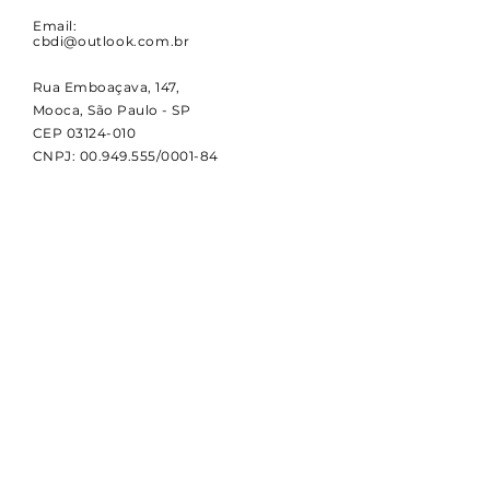
Email:
cbdi@outlook.com.br
Rua Emboaçava, 147,
Mooca, São Paulo - SP
CEP
03124-010
CNPJ:
00.949.555
/0001-84
NOVIDADES
Receba notícias e atualizações
sobre a CBDI e o esporte
paralímpico.
Email
Assinar