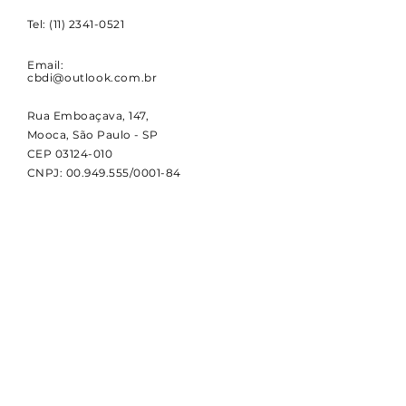
Tel:
(11) 2341-0521
Email:
cbdi@outlook.com.br
Rua Emboaçava, 147,
Mooca, São Paulo - SP
CEP
03124-010
CNPJ:
00.949.555
/0001-84
NOVIDADES
Receba notícias e atualizações
sobre a CBDI e o esporte
paralímpico.
Email