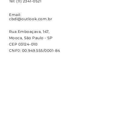
Tel:
(11) 2341-0521
Email:
cbdi@outlook.com.br
Rua Emboaçava, 147,
Mooca, São Paulo - SP
CEP
03124-010
CNPJ:
00.949.555
/0001-84
NOVIDADES
Receba notícias e atualizações
sobre a CBDI e o esporte
paralímpico.
Email
Assinar