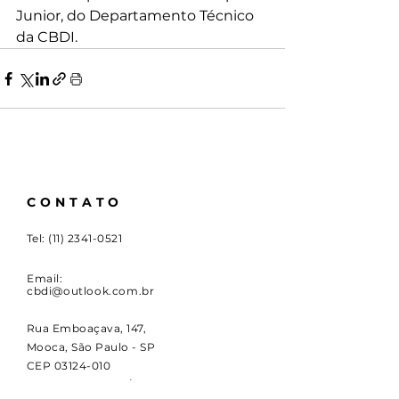
Junior, do Departamento Técnico 
da CBDI.
CONTATO
Tel:
(11) 2341-0521
Email:
cbdi@outlook.com.br
Rua Emboaçava, 147,
Mooca, São Paulo - SP
CEP
03124-010
CNPJ:
00.949.555
/0001-84