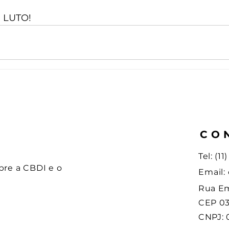
m LUTO!
CO
Tel: (1
bre a CBDI e o
Email:
Rua Em
CEP 03
CNPJ: 