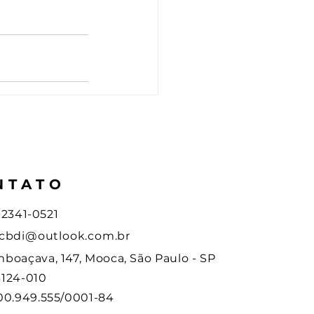
NTATO
1) 2341-0521
cbdi@outlook.com.br
boaçava, 147, Mooca, São Paulo - SP
124-010
00.949.555/0001-84