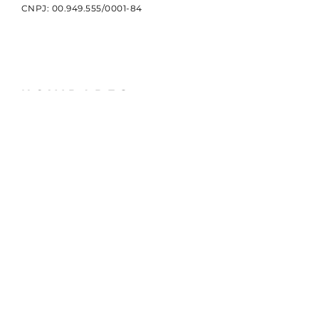
CNPJ:
00.949.555
/0001-84
NOVIDADES
Receba notícias e atualizações
sobre a CBDI e o esporte
paralímpico.
Email
Assinar
© 2024 por CBDI