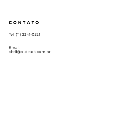
CONTATO
Tel:
(11) 2341-0521
Email:
cbdi@outlook.com.br
Rua Emboaçava, 147,
Mooca, São Paulo - SP
CEP
03124-010
CNPJ:
00.949.555
/0001-84
NOVIDADES
Receba notícias e atualizações