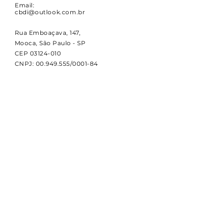
Email:
cbdi@outlook.com.br
Rua Emboaçava, 147,
Mooca, São Paulo - SP
CEP
03124-010
CNPJ:
00.949.555
/0001-84
NOVIDADES
Receba notícias e atualizações
sobre a CBDI e o esporte
paralímpico.
Email
Assinar