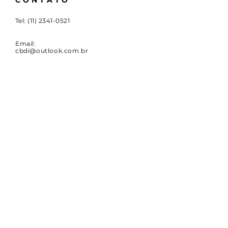
CONTATO
Tel:
(11) 2341-0521
Email:
cbdi@outlook.com.br
Rua Emboaçava, 147,
Mooca, São Paulo - SP
CEP
03124-010
CNPJ:
00.949.555
/0001-84
NOVIDADES
Receba notícias e atualizações
sobre a CBDI e o esporte
paralímpico.
Email