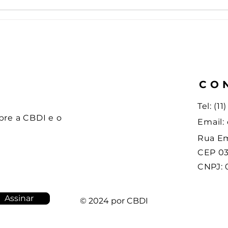
CO
Tel: (1
bre a CBDI e o
Email:
Rua Em
CEP 03
CNPJ: 
Assinar
© 2024 por CBDI