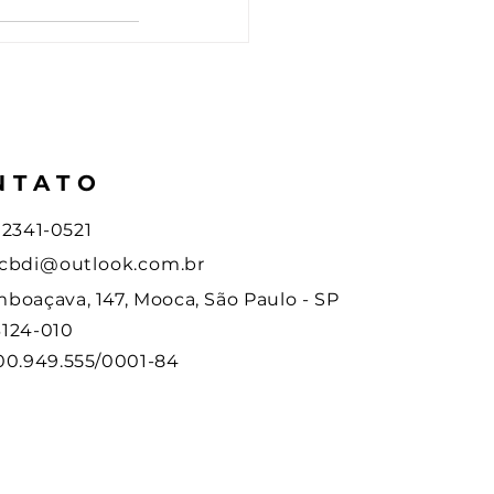
NTATO
1) 2341-0521
cbdi@outlook.com.br
boaçava, 147, Mooca, São Paulo - SP
124-010
00.949.555/0001-84