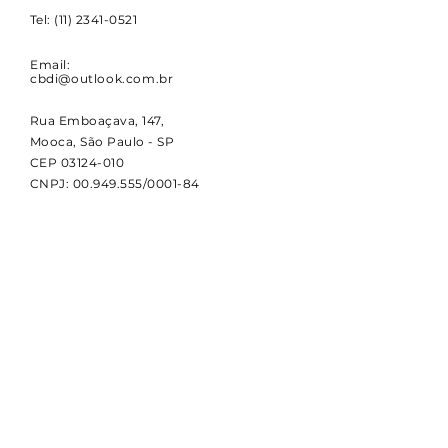
Tel:
(11) 2341-0521
Email:
cbdi@outlook.com.br
Rua Emboaçava, 147,
Mooca, São Paulo - SP
CEP
03124-010
CNPJ:
00.949.555
/0001-84
NOVIDADES
Receba notícias e atualizações
sobre a CBDI e o esporte
paralímpico.
Email