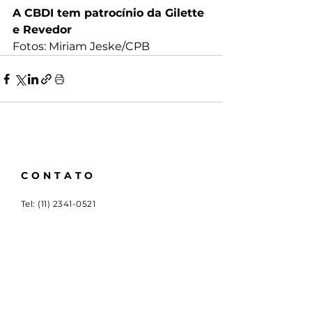
A CBDI tem patrocínio da Gilette 
e Revedor
Fotos: Miriam Jeske/CPB
CONTATO
Tel:
(11) 2341-0521
Email:
cbdi@outlook.com.br
Rua Emboaçava, 147,
Mooca, São Paulo - SP
CEP
03124-010