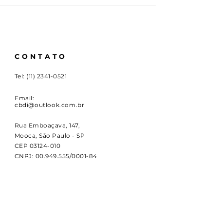
CONTATO
Tel:
(11) 2341-0521
Email:
cbdi@outlook.com.br
Rua Emboaçava, 147,
Mooca, São Paulo - SP
CEP
03124-010
CNPJ:
00.949.555
/0001-84
NOVIDADES