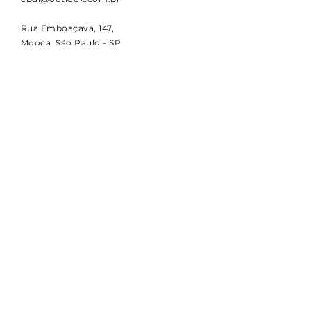
Rua Emboaçava, 147,
Mooca, São Paulo - SP
CEP
03124-010
CNPJ:
00.949.555
/0001-84
NOVIDADES
Receba notícias e atualizações
sobre a CBDI e o esporte
paralímpico.
Email
Assinar