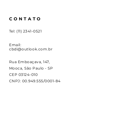
CONTATO
Tel:
(11) 2341-0521
Email:
cbdi@outlook.com.br
Rua Emboaçava, 147,
Mooca, São Paulo - SP
CEP
03124-010
CNPJ:
00.949.555
/0001-84
NOVIDADES
Receba notícias e atualizações
sobre a CBDI e o esporte