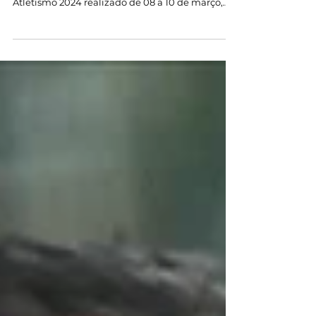
DE ATLETISMO CBDI 2024
A CBDI está publicando a tabela oficial de
Resultados do Campeonato Brasileiro de
Atletismo 2024 realizado de 08 a 10 de março,
em São...