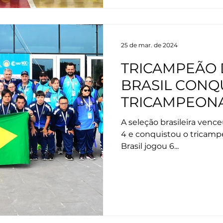
25 de mar. de 2024
TRICAMPEÃO
BRASIL CONQ
TRICAMPEON
FUTSAL DOWN
A seleção brasileira vence
4 e conquistou o tricamp
Brasil jogou 6...