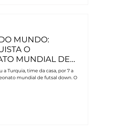
 DO MUNDO:
UISTA O
ATO MUNDIAL DE
 NA TURQUIA
u a Turquia, time da casa, por 7 a
eonato mundial de futsal down. O