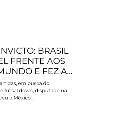
NVICTO: BRASIL
EL FRENTE AOS
MUNDO E FEZ A
ÓRIA NA TU
partidas, em busca do
 futsal down, disputado na
u o México...