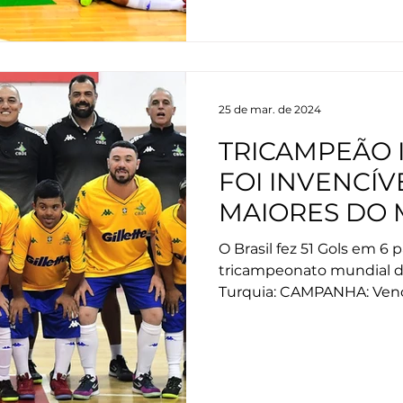
25 de mar. de 2024
TRICAMPEÃO I
FOI INVENCÍV
MAIORES DO 
FESTA E HIST
O Brasil fez 51 Gols em 6 
tricampeonato mundial de
Turquia: CAMPANHA: Vence