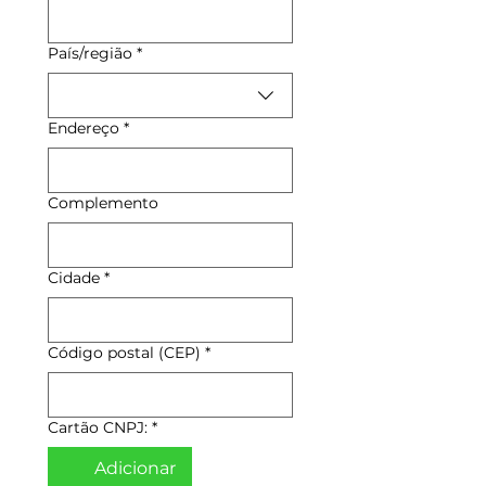
Endereço de várias linhas
País/região
*
Endereço
*
Complemento
Cidade
*
Código postal (CEP)
*
Cartão CNPJ:
*
Adicionar