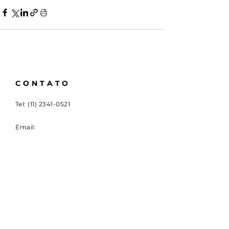
CONTATO
Tel:
(11) 2341-0521
Email:
cbdi@outlook.com.br
Rua Emboaçava, 147,
Mooca, São Paulo - SP
CEP
03124-010
CNPJ:
00.949.555
/0001-84