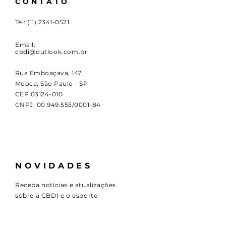
CONTATO
Tel:
(11) 2341-0521
Email:
cbdi@outlook.com.br
Rua Emboaçava, 147,
Mooca, São Paulo - SP
CEP
03124-010
CNPJ:
00.949.555
/0001-84
NOVIDADES
Receba notícias e atualizações
sobre a CBDI e o esporte
paralímpico.