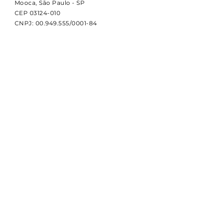
Mooca, São Paulo - SP
CEP
03124-010
CNPJ:
00.949.555
/0001-84
NOVIDADES
Receba notícias e atualizações
sobre a CBDI e o esporte
paralímpico.
Email
Assinar
© 2024 por CBDI