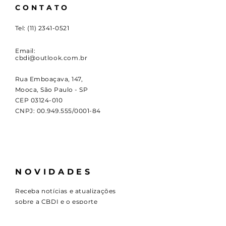
CONTATO
Tel:
(11) 2341-0521
Email:
cbdi@outlook.com.br
Rua Emboaçava, 147,
Mooca, São Paulo - SP
CEP
03124-010
CNPJ:
00.949.555
/0001-84
NOVIDADES
Receba notícias e atualizações
sobre a CBDI e o esporte
paralímpico.