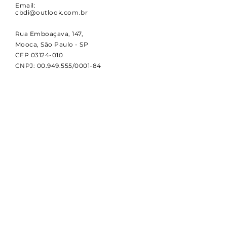
Email:
cbdi@outlook.com.br
Rua Emboaçava, 147,
Mooca, São Paulo - SP
CEP
03124-010
CNPJ:
00.949.555
/0001-84
NOVIDADES
Receba notícias e atualizações
sobre a CBDI e o esporte
paralímpico.
Email
Assinar