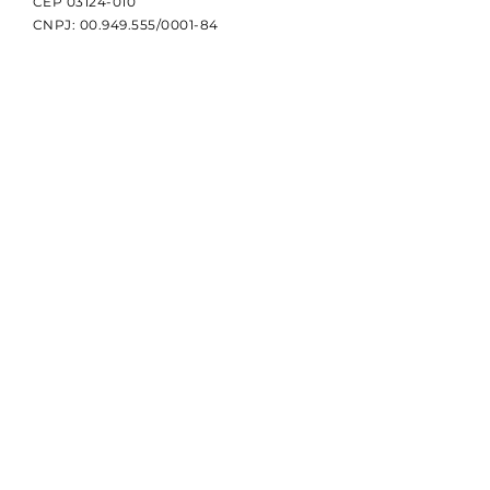
CEP
03124-010
CNPJ:
00.949.555
/0001-84
NOVIDADES
Receba notícias e atualizações
sobre a CBDI e o esporte
paralímpico.
Email
Assinar
© 2024 por CBDI