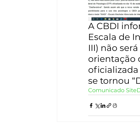
A CBDI infor
Escala de I
III) não se
orientação 
oficializada
se tornou “D
Comunicado Site
D