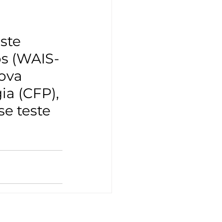
ste 
os (WAIS-
ova 
a (CFP), 
se teste 