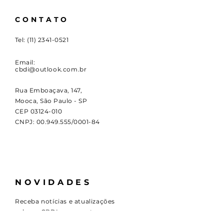
CONTATO
Tel:
(11) 2341-0521
Email:
cbdi@outlook.com.br
Rua Emboaçava, 147,
Mooca, São Paulo - SP
CEP
03124-010
CNPJ:
00.949.555
/0001-84
NOVIDADES
Receba notícias e atualizações
sobre a CBDI e o esporte
paralímpico.