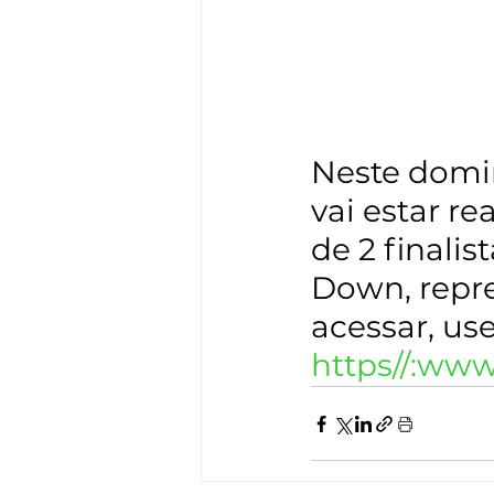
Neste doming
vai estar re
de 2 finalis
Down, repr
acessar, use
https//:ww