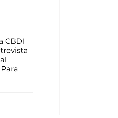
 a CBDI 
trevista 
al 
Para 