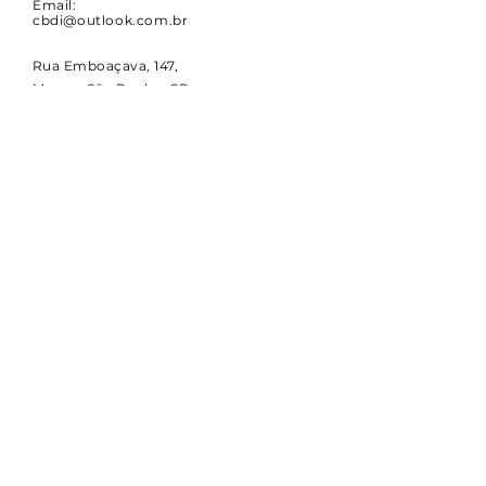
Email:
cbdi@outlook.com.br
Rua Emboaçava, 147,
Mooca, São Paulo - SP
CEP
03124-010
CNPJ:
00.949.555
/0001-84
NOVIDADES
Receba notícias e atualizações
sobre a CBDI e o esporte
paralímpico.
Email
Assinar