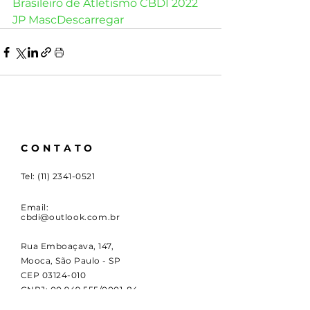
Brasileiro de Atletismo CBDI 2022 
JP Masc
Descarregar
CONTATO
Tel:
(11) 2341-0521
Email:
cbdi@outlook.com.br
Rua Emboaçava, 147,
Mooca, São Paulo - SP
CEP
03124-010
CNPJ:
00.949.555
/0001-84