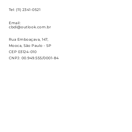
Tel:
(11) 2341-0521
Email:
cbdi@outlook.com.br
Rua Emboaçava, 147,
Mooca, São Paulo - SP
CEP
03124-010
CNPJ:
00.949.555
/0001-84
NOVIDADES
Receba notícias e atualizações
sobre a CBDI e o esporte
paralímpico.
Email