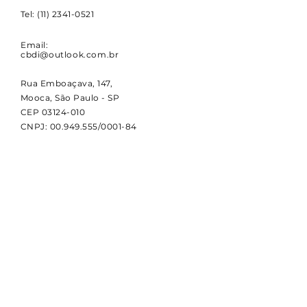
Tel:
(11) 2341-0521
Email:
cbdi@outlook.com.br
Rua Emboaçava, 147,
Mooca, São Paulo - SP
CEP
03124-010
CNPJ:
00.949.555
/0001-84
NOVIDADES
Receba notícias e atualizações
sobre a CBDI e o esporte
paralímpico.
Email