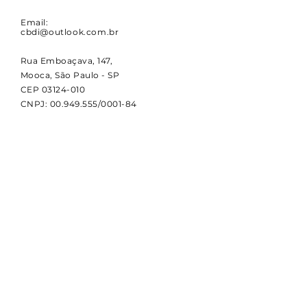
Email:
cbdi@outlook.com.br
Rua Emboaçava, 147,
Mooca, São Paulo - SP
CEP
03124-010
CNPJ:
00.949.555
/0001-84
NOVIDADES
Receba notícias e atualizações
sobre a CBDI e o esporte
paralímpico.
Email
Assinar