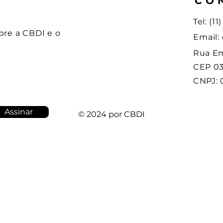
CO
Tel: (1
bre a CBDI e o
Email:
Rua Em
CEP 03
CNPJ: 
Assinar
© 2024 por CBDI